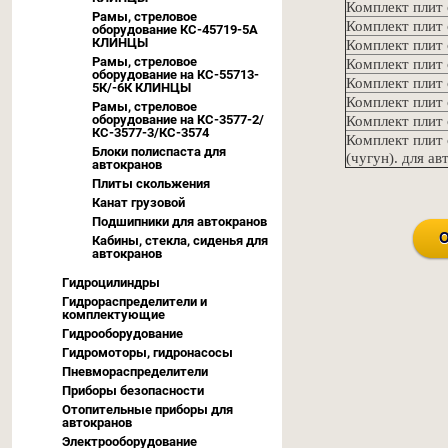
Комплект плит
Рамы, стреловое
Комплект плит
оборудование КС-45719-5А
КЛИНЦЫ
Комплект плит
Рамы, стреловое
Комплект плит
оборудование на КС-55713-
Комплект плит
5К/-6К КЛИНЦЫ
Комплект плит
Рамы, стреловое
оборудование на КС-3577-2/
Комплект плит
КС-3577-3/КС-3574
Комплект плит
Блоки полиспаста для
(чугун). для а
автокранов
Плиты скольжения
Канат грузовой
Подшипники для автокранов
Кабины, стекла, сиденья для
автокранов
Гидроцилиндры
Гидрораспределители и
комплектующие
Гидрооборудование
Гидромоторы, гидронасосы
Пневмораспределители
Приборы безопасности
Отопительные приборы для
автокранов
Электрооборудование