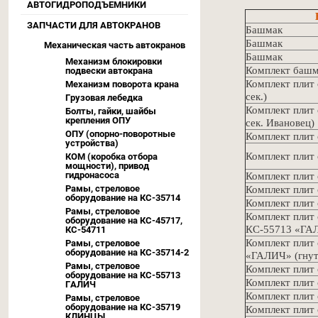
АВТОГИДРОПОДЪЕМНИКИ
ЗАПЧАСТИ ДЛЯ АВТОКРАНОВ
Башмак
Башмак
Механическая часть автокранов
Башмак
Механизм блокировки
Комплект башм
подвески автокрана
Комплект плит 
Механизм поворота крана
сек.)
Грузовая лебедка
Комплект плит 
Болты, гайки, шайбы
крепления ОПУ
сек. Ивановец)
ОПУ (опорно-поворотные
Комплект плит
устройства)
Комплект плит
КОМ (коробка отбора
мощности), привод
гидронасоса
Комплект плит
Рамы, стреловое
Комплект плит
оборудование на КС-35714
Комплект плит
Рамы, стреловое
Комплект плит 
оборудование на КС-45717,
КС-55713 «Г
КС-54711
Комплект плит
Рамы, стреловое
оборудование на КС-35714-2
«ГАЛИЧ» (гнут
Рамы, стреловое
Комплект плит
оборудование на КС-55713
Комплект плит
ГАЛИЧ
Комплект плит
Рамы, стреловое
оборудование на КС-35719
Комплект плит
КЛИНЦЫ